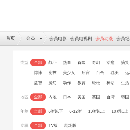
首页
会员
会员电影
会员电视剧
会员动漫
会员纪
类型
全部
战斗
热血
冒险
奇幻
治愈
搞笑
惊悚
竞技
美少女
后宫
百合
耽美
运
益智
魔幻
动作
教育
轻松
神话
生活
地区
全部
内地
日本
美国
英国
台湾
韩国
年龄
全部
6岁以下
6-12岁
13岁以上
18岁以上
专辑
全部
TV版
剧场版